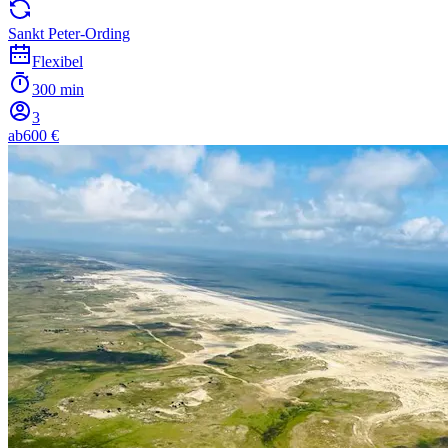
Sankt Peter-Ording
Flexibel
300 min
3
ab
600 €