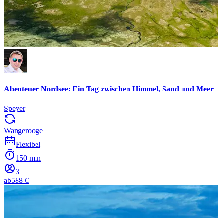
Abenteuer Nordsee: Ein Tag zwischen Himmel, Sand und Meer
Speyer
Wangerooge
Flexibel
150 min
3
ab
588 €