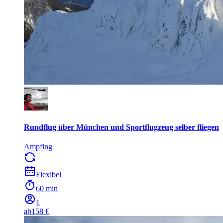
Rundflug über München und Sportflugzeug selber fliegen
Ampfing
Flexibel
60 min
1
ab
158 €