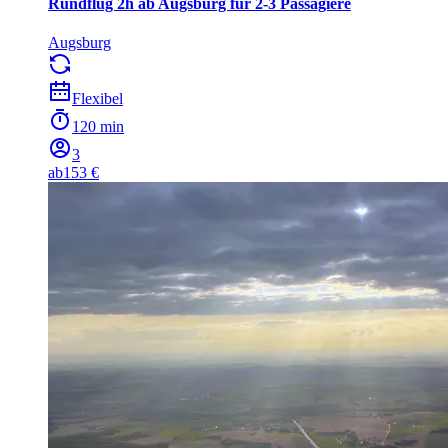
Rundflug 2h ab Augsburg für 2-3 Passagiere
Augsburg
Flexibel
120 min
3
ab
153 €