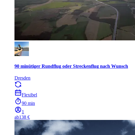
90 minütiger Rundflug oder Streckenflug nach Wunsch
Dresden
Flexibel
90 min
1
ab
138 €