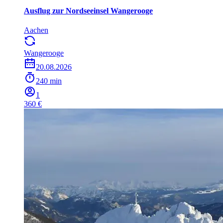
Ausflug zur Nordseeinsel Wangerooge
Aachen
Wangerooge
20.08.2026
240 min
1
360 €