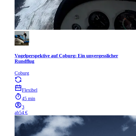
Vogelperspektive auf Coburg: Ein unvergesslicher
Rundflug
Coburg
Flexibel
45 min
3
ab
54 €