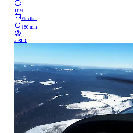
Trier
Flexibel
180 min
3
ab
80 €