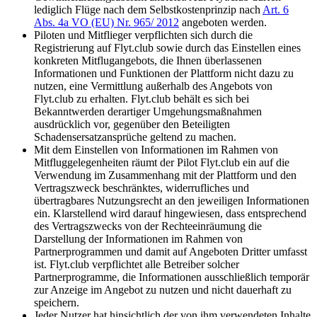
lediglich Flüge nach dem Selbstkostenprinzip nach
Art. 6
Abs. 4a VO (EU) Nr. 965/ 2012
angeboten werden.
Piloten und Mitflieger verpflichten sich durch die
Registrierung auf Flyt.club sowie durch das Einstellen eines
konkreten Mitflugangebots, die Ihnen überlassenen
Informationen und Funktionen der Plattform nicht dazu zu
nutzen, eine Vermittlung außerhalb des Angebots von
Flyt.club zu erhalten. Flyt.club behält es sich bei
Bekanntwerden derartiger Umgehungsmaßnahmen
ausdrücklich vor, gegenüber den Beteiligten
Schadensersatzansprüche geltend zu machen.
Mit dem Einstellen von Informationen im Rahmen von
Mitfluggelegenheiten räumt der Pilot Flyt.club ein auf die
Verwendung im Zusammenhang mit der Plattform und den
Vertragszweck beschränktes, widerrufliches und
übertragbares Nutzungsrecht an den jeweiligen Informationen
ein. Klarstellend wird darauf hingewiesen, dass entsprechend
des Vertragszwecks von der Rechteeinräumung die
Darstellung der Informationen im Rahmen von
Partnerprogrammen und damit auf Angeboten Dritter umfasst
ist. Flyt.club verpflichtet alle Betreiber solcher
Partnerprogramme, die Informationen ausschließlich temporär
zur Anzeige im Angebot zu nutzen und nicht dauerhaft zu
speichern.
Jeder Nutzer hat hinsichtlich der von ihm verwendeten Inhalte