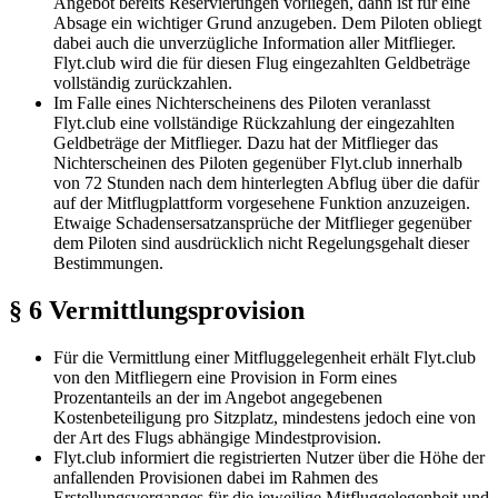
Angebot bereits Reservierungen vorliegen, dann ist für eine
Absage ein wichtiger Grund anzugeben. Dem Piloten obliegt
dabei auch die unverzügliche Information aller Mitflieger.
Flyt.club wird die für diesen Flug eingezahlten Geldbeträge
vollständig zurückzahlen.
Im Falle eines Nichterscheinens des Piloten veranlasst
Flyt.club eine vollständige Rückzahlung der eingezahlten
Geldbeträge der Mitflieger. Dazu hat der Mitflieger das
Nichterscheinen des Piloten gegenüber Flyt.club innerhalb
von 72 Stunden nach dem hinterlegten Abflug über die dafür
auf der Mitflugplattform vorgesehene Funktion anzuzeigen.
Etwaige Schadensersatzansprüche der Mitflieger gegenüber
dem Piloten sind ausdrücklich nicht Regelungsgehalt dieser
Bestimmungen.
§ 6 Vermittlungsprovision
Für die Vermittlung einer Mitfluggelegenheit erhält Flyt.club
von den Mitfliegern eine Provision in Form eines
Prozentanteils an der im Angebot angegebenen
Kostenbeteiligung pro Sitzplatz, mindestens jedoch eine von
der Art des Flugs abhängige Mindestprovision.
Flyt.club informiert die registrierten Nutzer über die Höhe der
anfallenden Provisionen dabei im Rahmen des
Erstellungsvorganges für die jeweilige Mitfluggelegenheit und