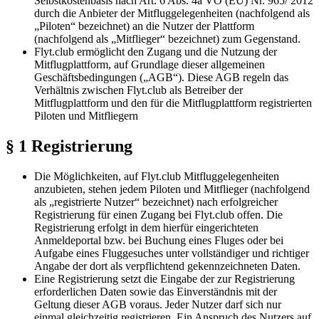
Selbstkostenbasis nach Art. 6 Abs. 4a VO (EU) Nr. 965/ 2012
durch die Anbieter der Mitfluggelegenheiten (nachfolgend als
„Piloten“ bezeichnet) an die Nutzer der Plattform
(nachfolgend als „Mitflieger“ bezeichnet) zum Gegenstand.
Flyt.club ermöglicht den Zugang und die Nutzung der
Mitflugplattform, auf Grundlage dieser allgemeinen
Geschäftsbedingungen („AGB“). Diese AGB regeln das
Verhältnis zwischen Flyt.club als Betreiber der
Mitflugplattform und den für die Mitflugplattform registrierten
Piloten und Mitfliegern
§ 1 Registrierung
Die Möglichkeiten, auf Flyt.club Mitfluggelegenheiten
anzubieten, stehen jedem Piloten und Mitflieger (nachfolgend
als „registrierte Nutzer“ bezeichnet) nach erfolgreicher
Registrierung für einen Zugang bei Flyt.club offen. Die
Registrierung erfolgt in dem hierfür eingerichteten
Anmeldeportal bzw. bei Buchung eines Fluges oder bei
Aufgabe eines Fluggesuches unter vollständiger und richtiger
Angabe der dort als verpflichtend gekennzeichneten Daten.
Eine Registrierung setzt die Eingabe der zur Registrierung
erforderlichen Daten sowie das Einverständnis mit der
Geltung dieser AGB voraus. Jeder Nutzer darf sich nur
einmal gleichzeitig registrieren. Ein Anspruch des Nutzers auf