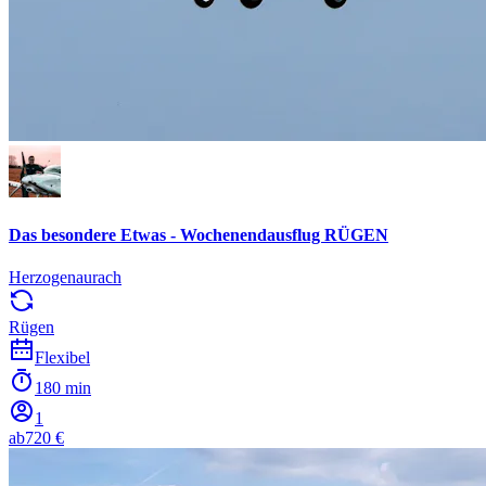
Das besondere Etwas - Wochenendausflug RÜGEN
Herzogenaurach
Rügen
Flexibel
180 min
1
ab
720 €