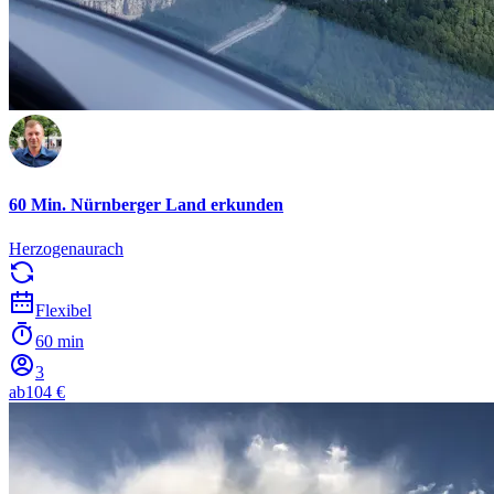
60 Min. Nürnberger Land erkunden
Herzogenaurach
Flexibel
60 min
3
ab
104 €