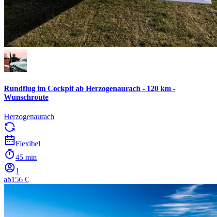
Rundflug im Cockpit ab Herzogenaurach - 120 km -
Wunschroute
Herzogenaurach
Flexibel
45 min
1
ab
156 €