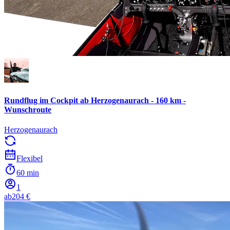
Rundflug im Cockpit ab Herzogenaurach - 160 km -
Wunschroute
Herzogenaurach
Flexibel
60 min
1
ab
204 €