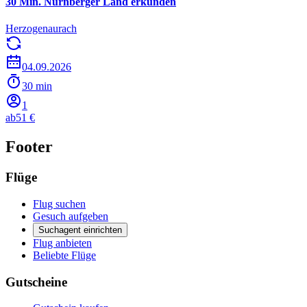
30 Min. Nürnberger Land erkunden
Herzogenaurach
04.09.2026
30 min
1
ab
51 €
Footer
Flüge
Flug suchen
Gesuch aufgeben
Suchagent einrichten
Flug anbieten
Beliebte Flüge
Gutscheine