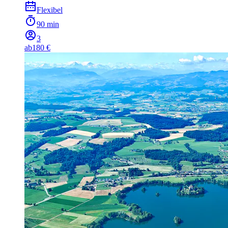
Flexibel
90 min
3
ab
180 €