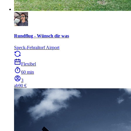
Rundflug - Wünsch dir was
Speck-Fehraltorf Airport
Flexibel
60 min
3
ab
90 €