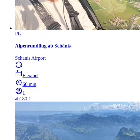
PL
Alpenrundflug ab Schänis
Schanis Airport
Flexibel
60 min
1
ab
180 €