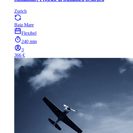
Zurich
Baia Mare
Flexibel
240 min
3
366 €