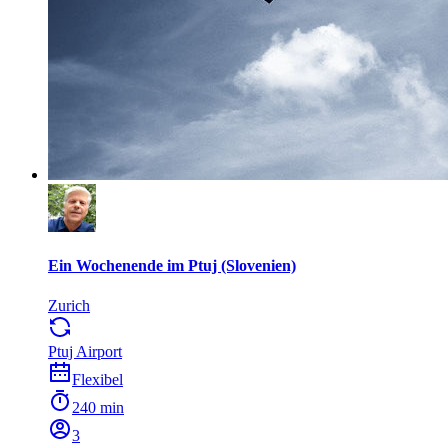
Ein Wochenende im Ptuj (Slovenien)
Zurich
Ptuj Airport
Flexibel
240 min
3