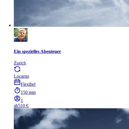
Ein spezielles Abenteuer
Zurich
Locarno
Flexibel
150 min
1
ab
510 €