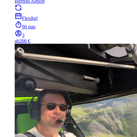
Birrfeld Airport
Flexibel
90 min
3
ab
266 €