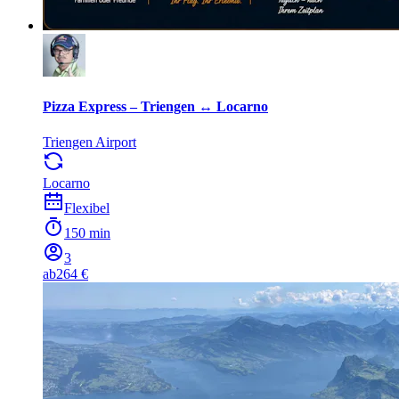
Pizza Express – Triengen ↔ Locarno
Triengen Airport
Locarno
Flexibel
150 min
3
ab
264 €