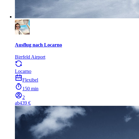
Ausflug nach Locarno
Birrfeld Airport
Locarno
Flexibel
150 min
2
ab
439 €