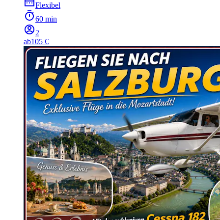
Flexibel
60 min
2
ab
105 €