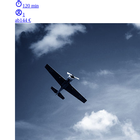
120 min
1
ab
144 €