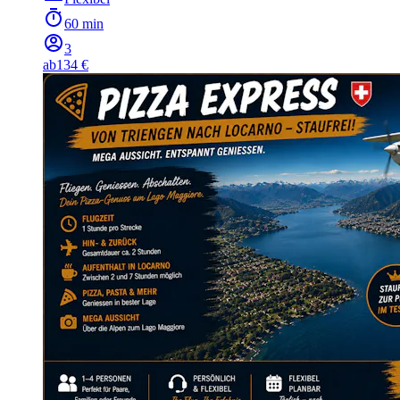
60 min
3
ab
134 €