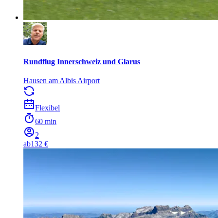
Rundflug Innerschweiz und Glarus
Hausen am Albis Airport
Flexibel
60 min
2
ab
132 €