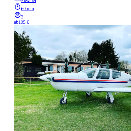
Flexibel
60 min
2
ab
105 €