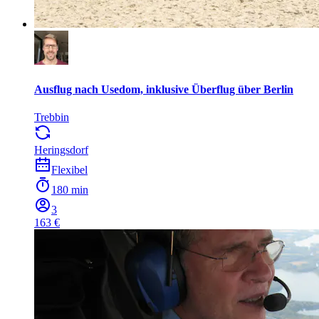
Ausflug nach Usedom, inklusive Überflug über Berlin
Trebbin
Heringsdorf
Flexibel
180 min
3
163 €