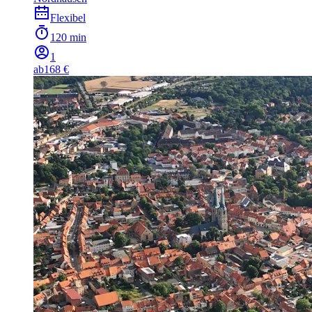
Flexibel
120 min
1
ab
168 €