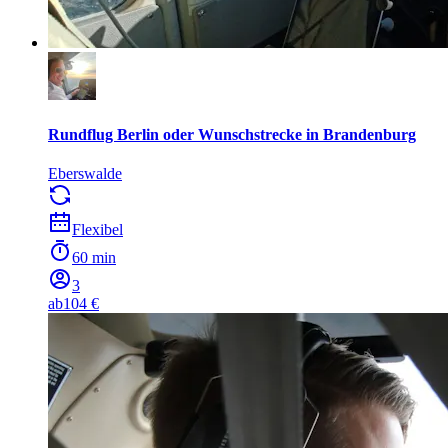
Rundflug Berlin oder Wunschstrecke in Brandenburg
Eberswalde
Flexibel
60 min
3
ab
104 €