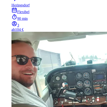
Heringsdorf
Flexibel
90 min
3
ab
104 €