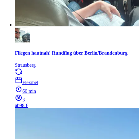
Fliegen hautnah! Rundflug über Berlin/Brandenburg
Strausberg
Flexibel
60 min
3
ab
98 €