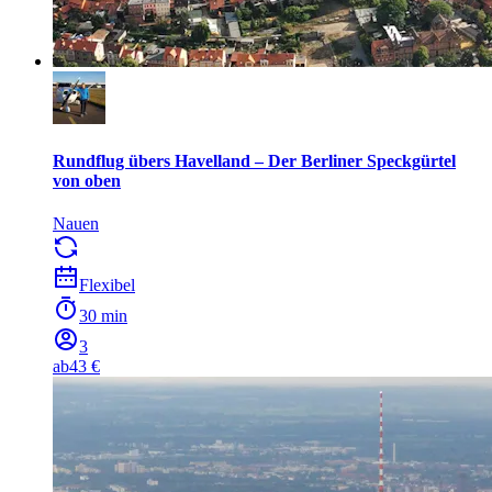
Rundflug übers Havelland – Der Berliner Speckgürtel
von oben
Nauen
Flexibel
30 min
3
ab
43 €