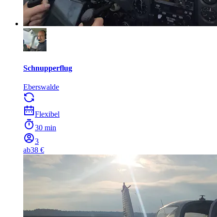
Schnupperflug
Eberswalde
Flexibel
30 min
3
ab
38 €