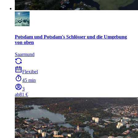
Potsdam und Potsdam's Schlösser und die Umgebung
von oben
Saarmund
Flexibel
45 min
3
ab
81 €