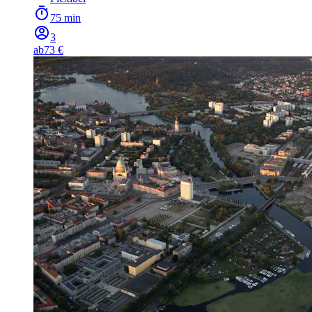
75 min
3
ab
73 €