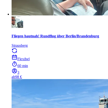
Fliegen hautnah! Rundflug über Berlin/Brandenburg
Strausberg
Flexibel
60 min
3
ab
98 €