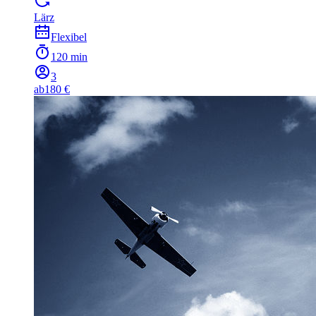
Lärz
Flexibel
120 min
3
ab
180 €