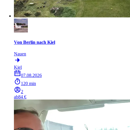
Von Berlin nach Kiel
Nauen
Kiel
07.08.2026
120 min
2
ab
84 €