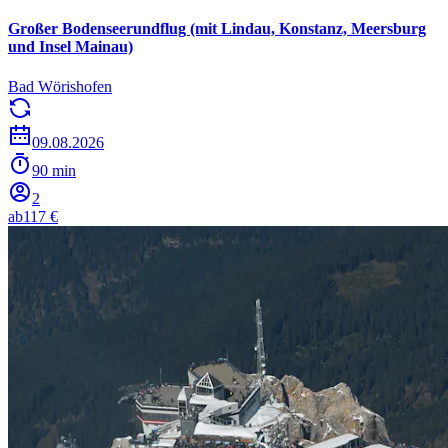
Großer Bodenseerundflug (mit Lindau, Konstanz, Meersburg
und Insel Mainau)
Bad Wörishofen
09.08.2026
90 min
2
ab
117 €