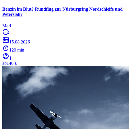
Benzin im Blut? Rundflug zur Nürburgring Nordschleife und
Peterslahr
Marl
15.08.2026
120 min
1
ab
140 €