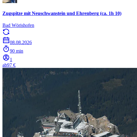
Zugspitze mit Neuschwanstein und Ehrenberg (ca. 1h 10)
Bad Wörishofen
08.08.2026
90 min
1
ab
97 €