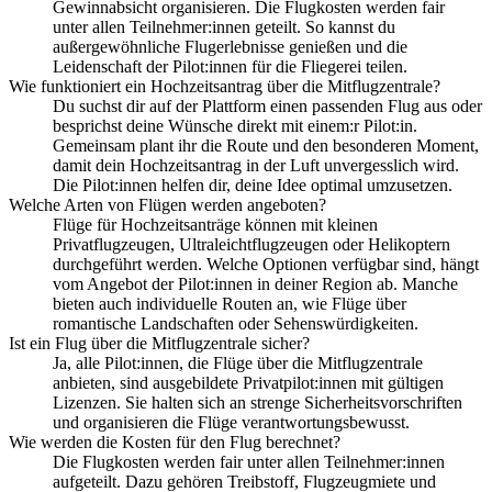
Gewinnabsicht organisieren. Die Flugkosten werden fair
unter allen Teilnehmer:innen geteilt. So kannst du
außergewöhnliche Flugerlebnisse genießen und die
Leidenschaft der Pilot:innen für die Fliegerei teilen.
Wie funktioniert ein Hochzeitsantrag über die Mitflugzentrale?
Du suchst dir auf der Plattform einen passenden Flug aus oder
besprichst deine Wünsche direkt mit einem:r Pilot:in.
Gemeinsam plant ihr die Route und den besonderen Moment,
damit dein Hochzeitsantrag in der Luft unvergesslich wird.
Die Pilot:innen helfen dir, deine Idee optimal umzusetzen.
Welche Arten von Flügen werden angeboten?
Flüge für Hochzeitsanträge können mit kleinen
Privatflugzeugen, Ultraleichtflugzeugen oder Helikoptern
durchgeführt werden. Welche Optionen verfügbar sind, hängt
vom Angebot der Pilot:innen in deiner Region ab. Manche
bieten auch individuelle Routen an, wie Flüge über
romantische Landschaften oder Sehenswürdigkeiten.
Ist ein Flug über die Mitflugzentrale sicher?
Ja, alle Pilot:innen, die Flüge über die Mitflugzentrale
anbieten, sind ausgebildete Privatpilot:innen mit gültigen
Lizenzen. Sie halten sich an strenge Sicherheitsvorschriften
und organisieren die Flüge verantwortungsbewusst.
Wie werden die Kosten für den Flug berechnet?
Die Flugkosten werden fair unter allen Teilnehmer:innen
aufgeteilt. Dazu gehören Treibstoff, Flugzeugmiete und