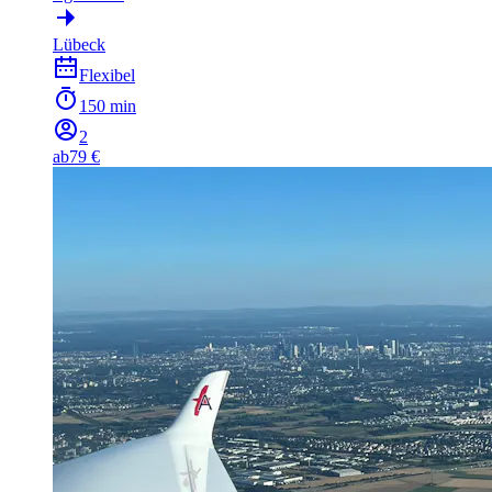
Lübeck
Flexibel
150 min
2
ab
79 €