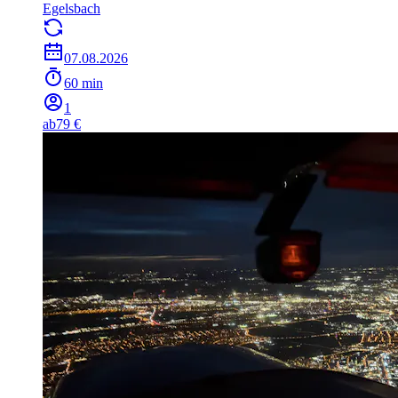
Egelsbach
07.08.2026
60 min
1
ab
79 €