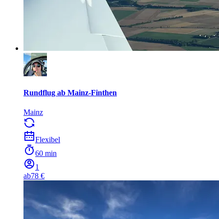
Rundflug ab Mainz-Finthen
Mainz
Flexibel
60 min
1
ab
78 €