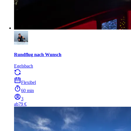
Rundflug nach Wunsch
Egelsbach
Flexibel
60 min
3
ab
79 €