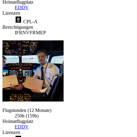
Heimatflugplatz
EDDV
Lizenzen
CPL-A
Berechtigungen
IFR
NVFR
MEP
Flugstunden (12 Monate)
250h (159h)
Heimatflugplatz
EDDV
Lizenzen