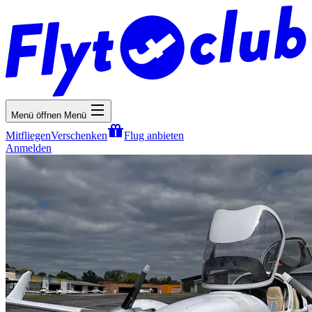
Menü öffnen
Menü
Mitfliegen
Verschenken
Flug anbieten
Anmelden