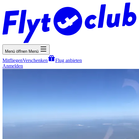
Menü öffnen
Menü
Mitfliegen
Verschenken
Flug anbieten
Anmelden