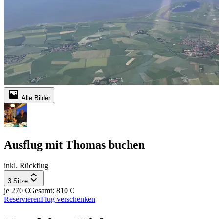
Alle Bilder
Ausflug mit Thomas buchen
inkl. Rückflug
3 Sitze
je 270 €
Gesamt: 810 €
Reservieren
Flug verschenken