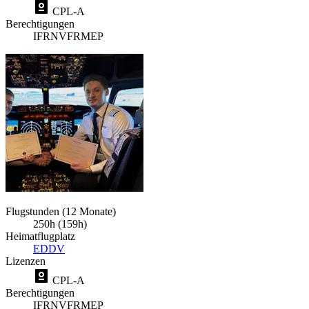
CPL-A
Berechtigungen
IFR
NVFR
MEP
Flugstunden (12 Monate)
250h (159h)
Heimatflugplatz
EDDV
Lizenzen
CPL-A
Berechtigungen
IFR
NVFR
MEP