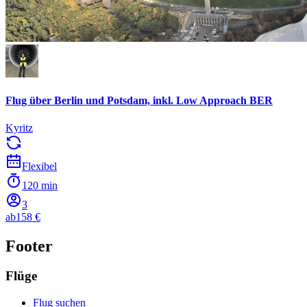
Flug über Berlin und Potsdam, inkl. Low Approach BER
Kyritz
Flexibel
120 min
3
ab
158 €
Footer
Flüge
Flug suchen