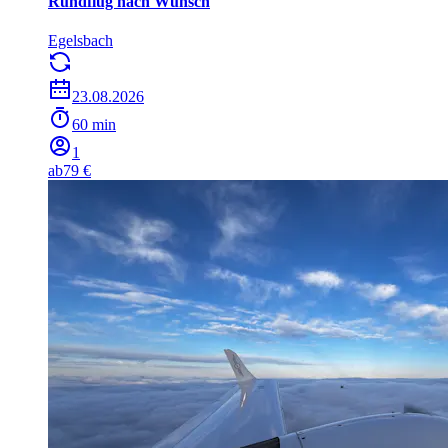
Rundflug nach Wunsch
Egelsbach
23.08.2026
60 min
1
ab
79 €