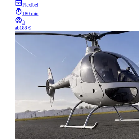
Flexibel
180 min
3
ab
188 €