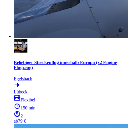
Beliebiger Streckenflug innerhalb Europa (x2 Engine
Flugzeug)
Egelsbach
Lübeck
Flexibel
150 min
2
ab
79 €