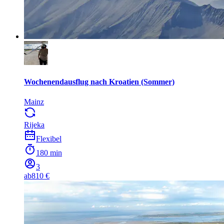
Wochenendausflug nach Kroatien (Sommer)
Mainz
Rijeka
Flexibel
180 min
3
ab
810 €