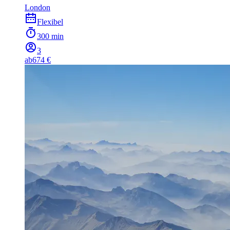
London
Flexibel
300 min
3
ab
674 €