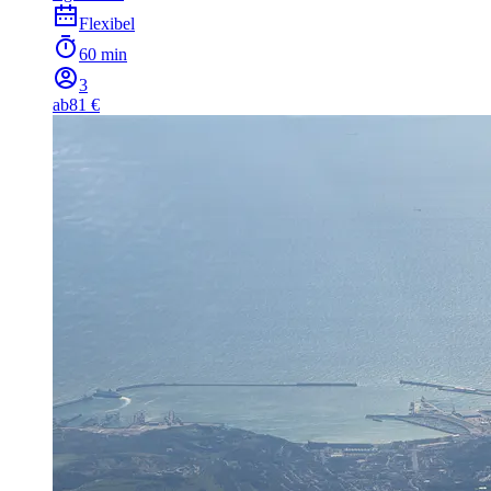
Flexibel
60 min
3
ab
81 €