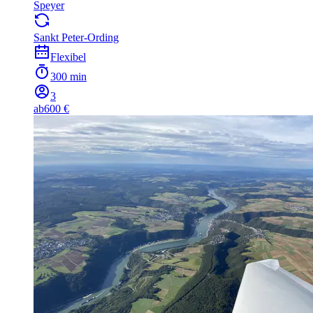
Speyer
Sankt Peter-Ording
Flexibel
300 min
3
ab
600 €