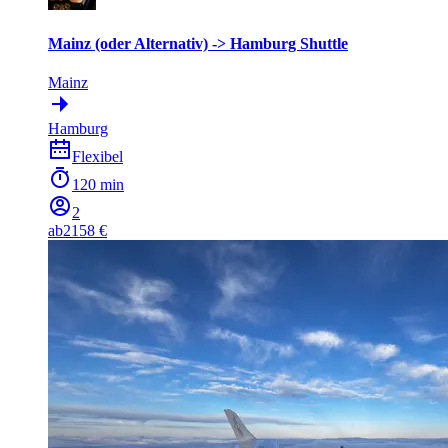
Mainz (oder Alternativ) -> Hamburg Shuttle
Mainz
Hamburg
Flexibel
120 min
2
ab
2158 €