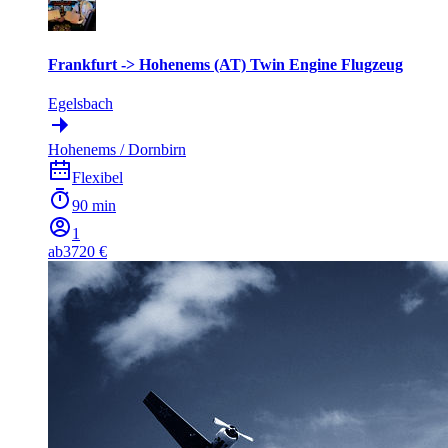
Frankfurt -> Hohenems (AT) Twin Engine Flugzeug
Egelsbach
Hohenems / Dornbirn
Flexibel
90 min
1
ab
3720 €