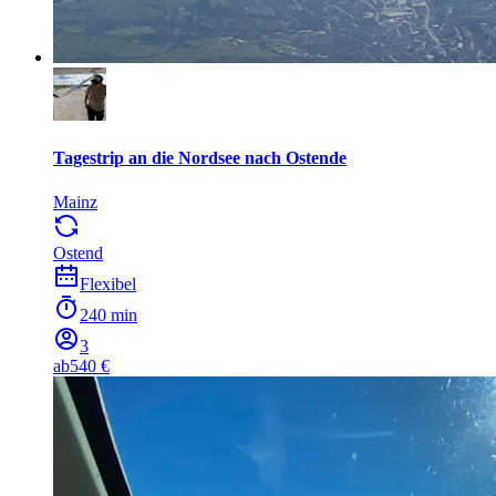
Tagestrip an die Nordsee nach Ostende
Mainz
Ostend
Flexibel
240 min
3
ab
540 €