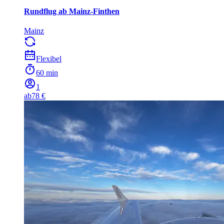
Rundflug ab Mainz-Finthen
Mainz
Flexibel
60 min
1
ab
78 €