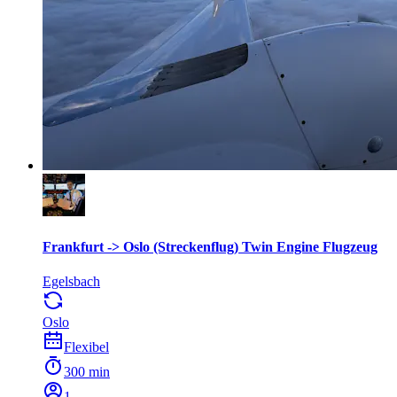
Frankfurt -> Oslo (Streckenflug) Twin Engine Flugzeug
Egelsbach
Oslo
Flexibel
300 min
1