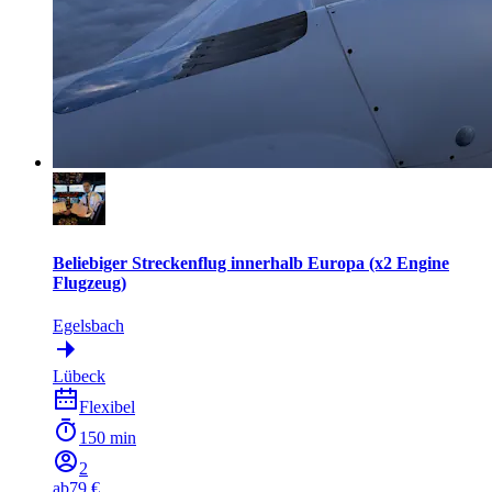
Beliebiger Streckenflug innerhalb Europa (x2 Engine
Flugzeug)
Egelsbach
Lübeck
Flexibel
150 min
2
ab
79 €