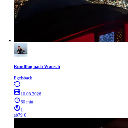
Rundflug nach Wunsch
Egelsbach
10.08.2026
60 min
1
ab
79 €