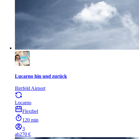
Lucarno hin und zurück
Birrfeld Airport
Locarno
Flexibel
120 min
3
ab
270 €