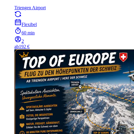
Triengen Airport
Flexibel
60 min
2
ab
192 €