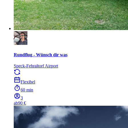
Rundflug - Wünsch dir was
Speck-Fehraltorf Airport
Flexibel
60 min
3
ab
90 €