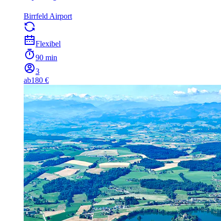
Birrfeld Airport
Flexibel
90 min
3
ab
180 €