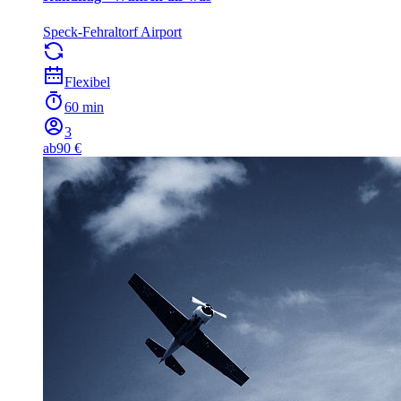
Speck-Fehraltorf Airport
Flexibel
60 min
3
ab
90 €