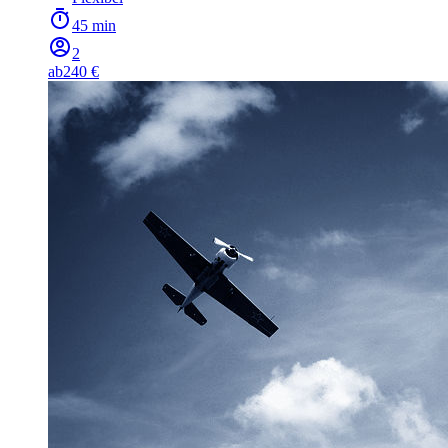
45 min
2
ab
240 €