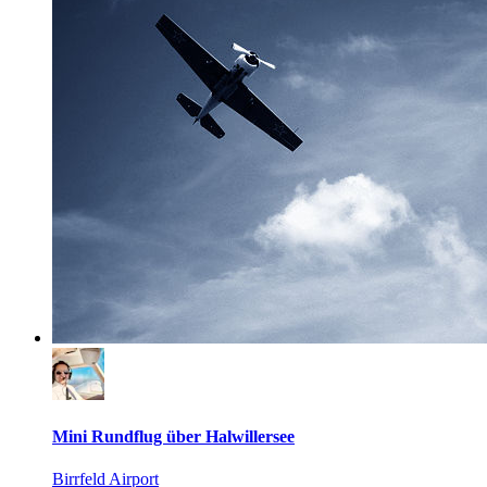
Mini Rundflug über Halwillersee
Birrfeld Airport