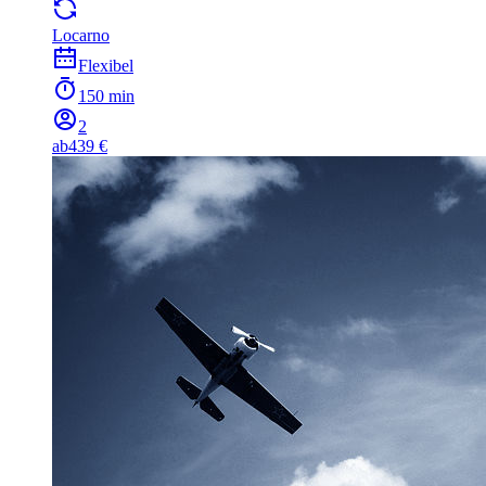
Locarno
Flexibel
150 min
2
ab
439 €