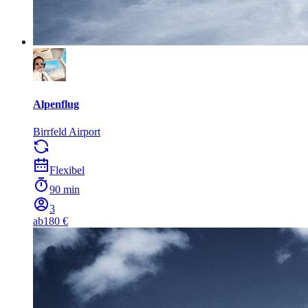
Alpenflug
Birrfeld Airport
Flexibel
90 min
3
ab
180 €