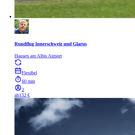
Rundflug Innerschweiz und Glarus
Hausen am Albis Airport
Flexibel
60 min
2
ab
132 €