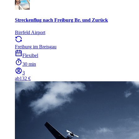
Streckenflug nach Freiburg Br. und Zurück
Birrfeld Airport
Freiburg im Breisgau
Flexibel
30 min
3
ab
132 €