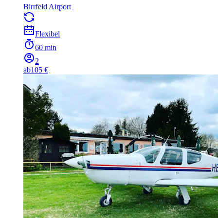
Birrfeld Airport
Flexibel
60 min
2
ab
105 €