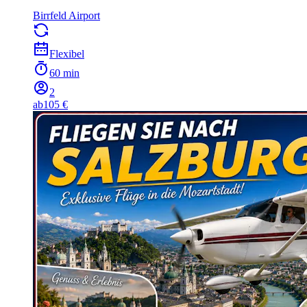
Birrfeld Airport
Flexibel
60 min
2
ab
105 €