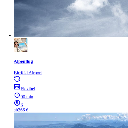
Alpenflug
Birrfeld Airport
Flexibel
90 min
3
ab
266 €