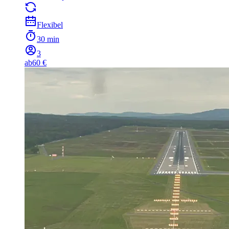
Flexibel
30 min
3
ab
60 €