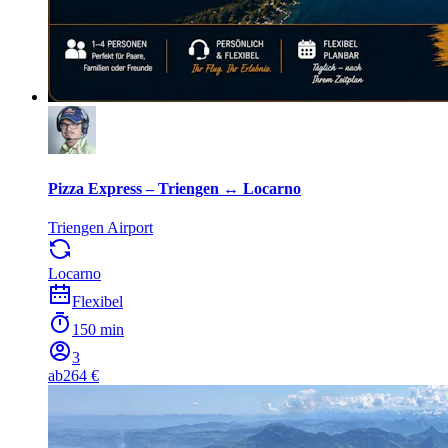
Pizza Express – Triengen ↔ Locarno
Triengen Airport
Locarno
Flexibel
150 min
3
ab
264 €