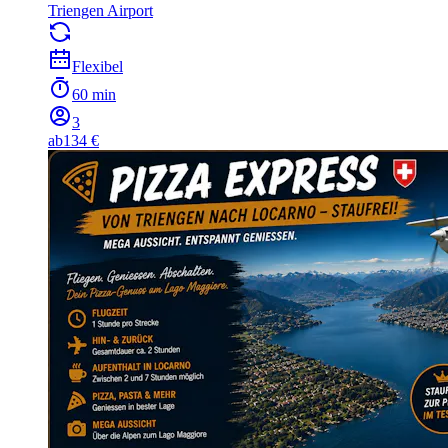
Triengen Airport
Flexibel
60 min
3
ab
134 €