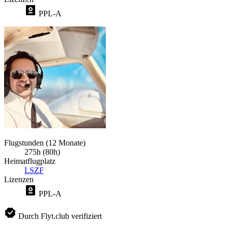
PPL-A
Flugstunden (12 Monate)
275h (80h)
Heimatflugplatz
LSZF
Lizenzen
PPL-A
Durch Flyt.club verifiziert