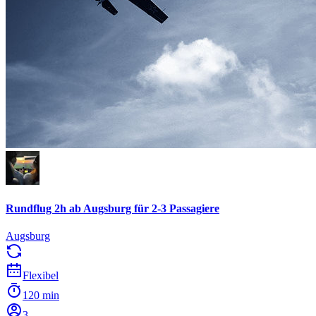
Rundflug 2h ab Augsburg für 2-3 Passagiere
Augsburg
Flexibel
120 min
3