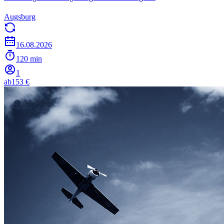
Augsburg
16.08.2026
120 min
1
ab
153 €