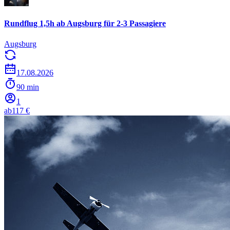
Rundflug 1,5h ab Augsburg für 2-3 Passagiere
Augsburg
17.08.2026
90 min
1
ab
117 €