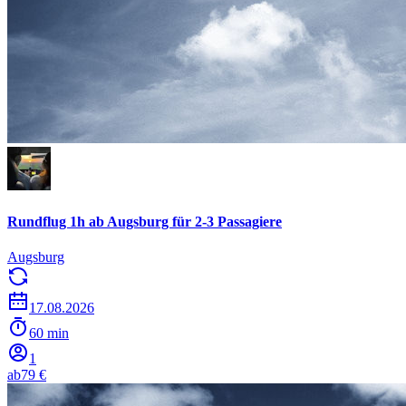
Rundflug 1h ab Augsburg für 2-3 Passagiere
Augsburg
17.08.2026
60 min
1
ab
79 €