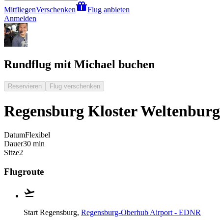
Mitfliegen
Verschenken
Flug anbieten
Anmelden
Rundflug mit Michael buchen
Reservieren
Flug verschenken
Regensburg Kloster Weltenburg
Datum
Flexibel
Dauer
30 min
Sitze
2
Flugroute
Start
Regensburg,
Regensburg-Oberhub Airport - EDNR