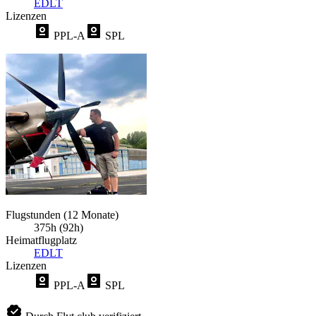
EDLT
Lizenzen
PPL-A
SPL
Flugstunden (12 Monate)
375h (92h)
Heimatflugplatz
EDLT
Lizenzen
PPL-A
SPL