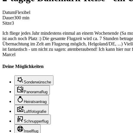
Datum
Flexibel
Dauer
300 min
Sitze
3
Ich fliege jedes Jahr mindestens einmal an einem Wochenende (Sa mo
ist auch noch Platz :) Die gesamte Flugzeit wird ca. 7 Stunden betr
Übernachtung im Zelt am Flugzeug möglich, Helgoland/DE, ...) Vielle
ist fantastisch - um nicht zu sagen: atemberaubend! Ich kann hier nur f
Marcel
Deine Möglichkeiten
Sonderwünsche
Panoramaflug
Heiratsantrag
Luftfotografie
Schnupperflug
Inselflug