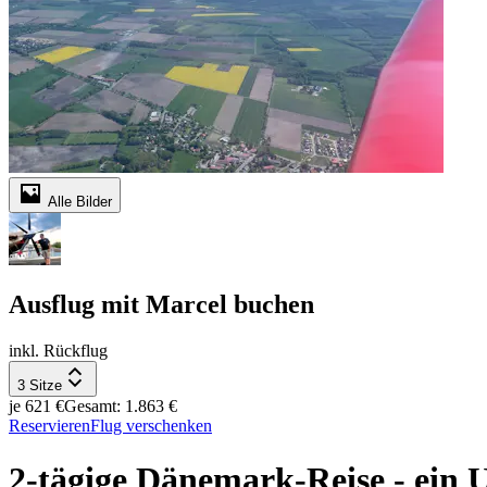
Alle Bilder
Ausflug mit Marcel buchen
inkl. Rückflug
3 Sitze
je 621 €
Gesamt: 1.863 €
Reservieren
Flug verschenken
2-tägige Dänemark-Reise - e