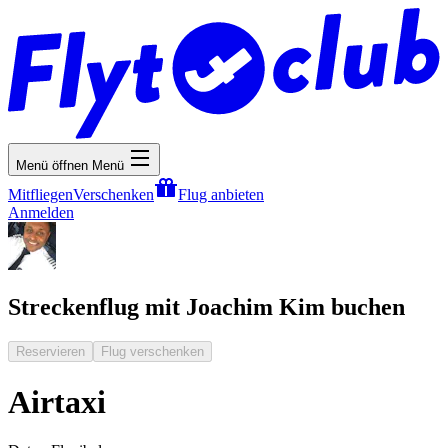
Menü öffnen
Menü
Mitfliegen
Verschenken
Flug anbieten
Anmelden
Streckenflug mit Joachim Kim buchen
Reservieren
Flug verschenken
Airtaxi