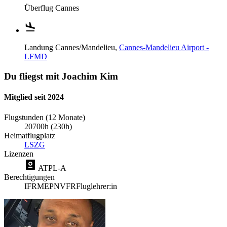
Überflug
Cannes
Landung
Cannes/Mandelieu,
Cannes-Mandelieu Airport -
LFMD
Du fliegst mit Joachim Kim
Mitglied seit 2024
Flugstunden (12 Monate)
20700h (230h)
Heimatflugplatz
LSZG
Lizenzen
ATPL-A
Berechtigungen
IFR
MEP
NVFR
Fluglehrer:in