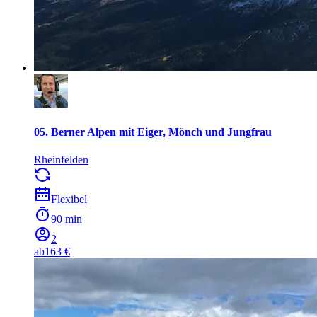
05. Berner Alpen mit Eiger, Mönch und Jungfrau
Rheinfelden
Flexibel
90 min
2
ab
163 €