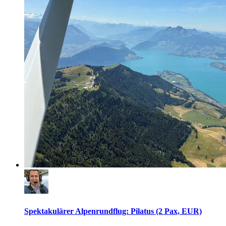
Spektakulärer Alpenrundflug: Pilatus (2 Pax, EUR)