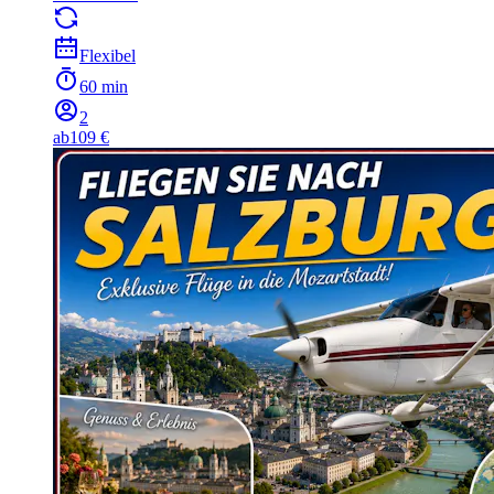
Flexibel
60 min
2
ab
109 €