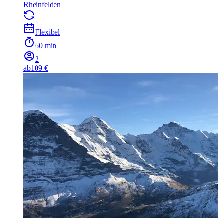
Rheinfelden
Flexibel
60 min
2
ab
109 €