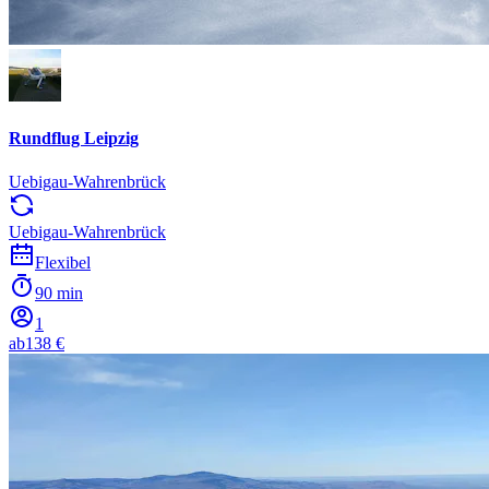
Rundflug Leipzig
Uebigau-Wahrenbrück
Uebigau-Wahrenbrück
Flexibel
90 min
1
ab
138 €