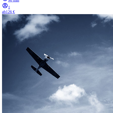
90 min
1
ab
126 €