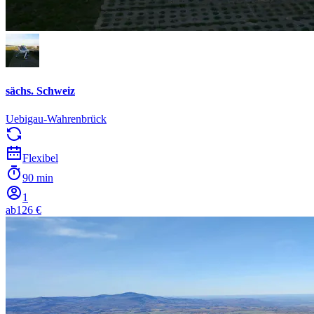
sächs. Schweiz
Uebigau-Wahrenbrück
Flexibel
90 min
1
ab
126 €