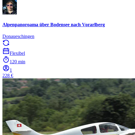
Alpenpanoroama über Bodensee nach Vorarlberg
Donaueschingen
Flexibel
120 min
1
228 €