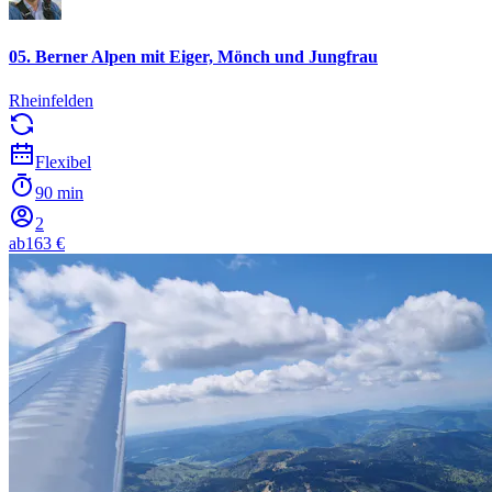
05. Berner Alpen mit Eiger, Mönch und Jungfrau
Rheinfelden
Flexibel
90 min
2
ab
163 €