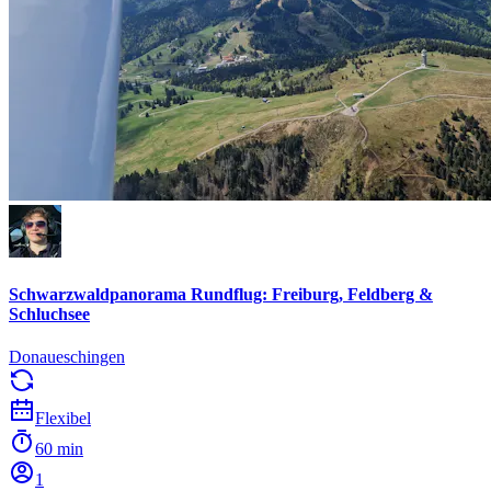
Schwarzwaldpanorama Rundflug: Freiburg, Feldberg &
Schluchsee
Donaueschingen
Flexibel
60 min
1