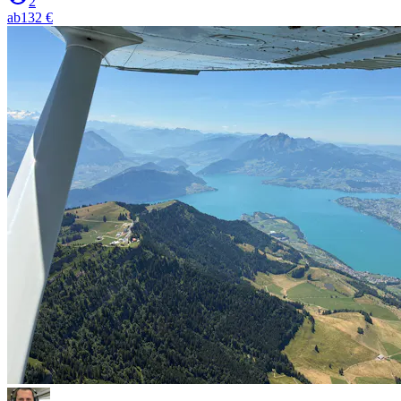
2
ab
132 €