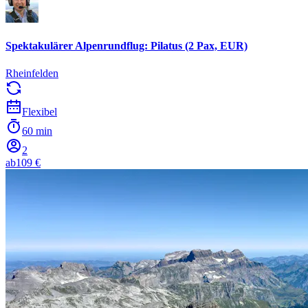
Spektakulärer Alpenrundflug: Pilatus (2 Pax, EUR)
Rheinfelden
Flexibel
60 min
2
ab
109 €