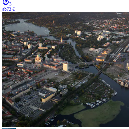
3
ab
73 €