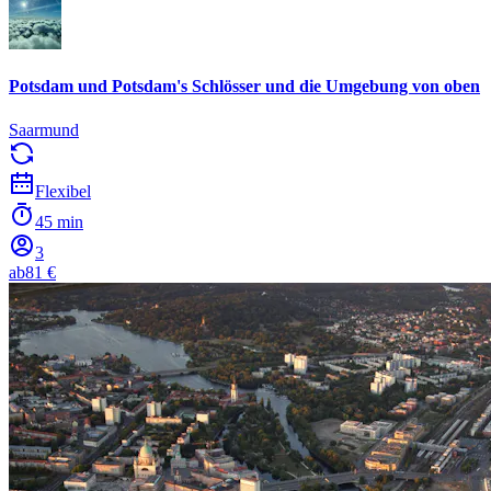
Potsdam und Potsdam's Schlösser und die Umgebung von oben
Saarmund
Flexibel
45 min
3
ab
81 €