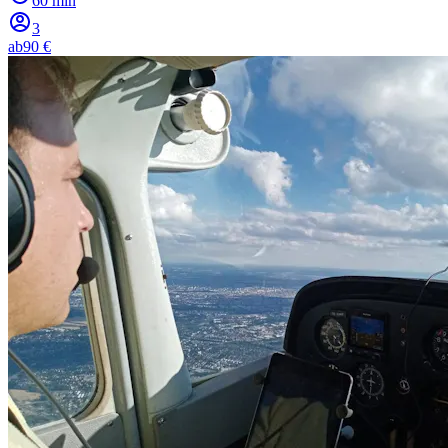
60 min
3
ab
90 €