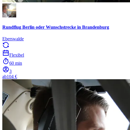
Rundflug Berlin oder Wunschstrecke in Brandenburg
Eberswalde
Flexibel
60 min
3
ab
104 €