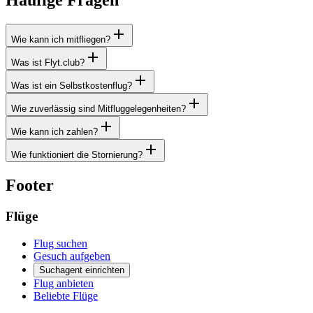
Häufige Fragen
Wie kann ich mitfliegen?
Was ist Flyt.club?
Was ist ein Selbstkostenflug?
Wie zuverlässig sind Mitfluggelegenheiten?
Wie kann ich zahlen?
Wie funktioniert die Stornierung?
Footer
Flüge
Flug suchen
Gesuch aufgeben
Suchagent einrichten
Flug anbieten
Beliebte Flüge