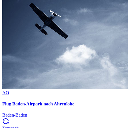
AO
Flug Baden-Airpark nach Ahrenlohe
Baden-Baden