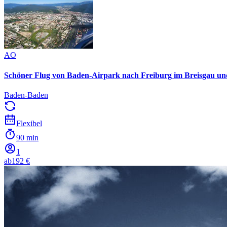
AO
Schöner Flug von Baden-Airpark nach Freiburg im Breisgau un
Baden-Baden
Flexibel
90 min
1
ab
192 €