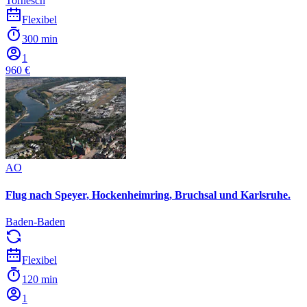
Tornesch
Flexibel
300 min
1
960 €
AO
Flug nach Speyer, Hockenheimring, Bruchsal und Karlsruhe.
Baden-Baden
Flexibel
120 min
1