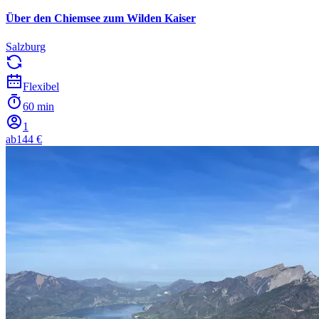
Über den Chiemsee zum Wilden Kaiser
Salzburg
Flexibel
60 min
1
ab
144 €