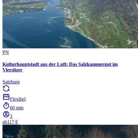
PN
Kulturhauptstadt aus der Luft: Das Salzkammergut im
Viersitzer
Salzburg
Flexibel
60 min
3
ab
117 €