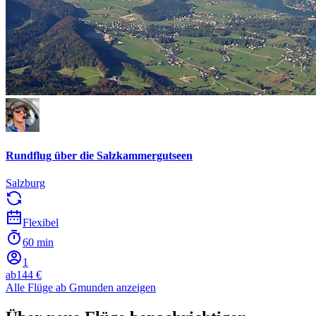
Rundflug über die Salzkammergutseen
Salzburg
Flexibel
60 min
1
ab
144 €
Alle Flüge ab Gmunden anzeigen