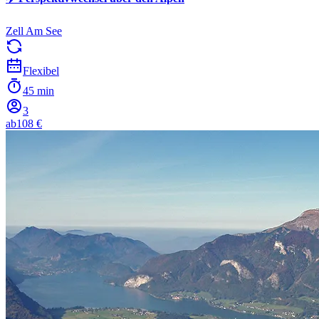
Zell Am See
Flexibel
45 min
3
ab
108 €