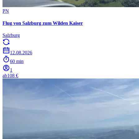
PN
Flug von Salzburg zum Wilden Kaiser
Salzburg
12.08.2026
60 min
1
ab
108 €