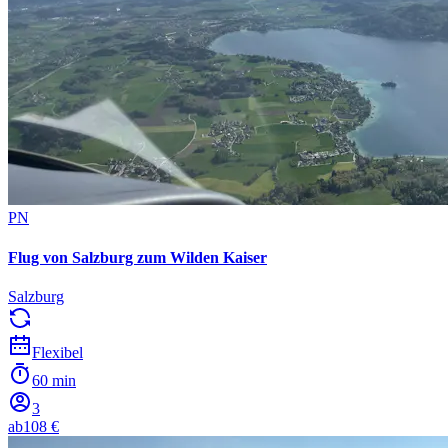
PN
Flug von Salzburg zum Wilden Kaiser
Salzburg
Flexibel
60 min
3
ab
108 €