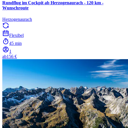
Rundflug im Cockpit ab Herzogenaurach - 120 km -
Wunschroute
Herzogenaurach
Flexibel
45 min
1
ab
156 €