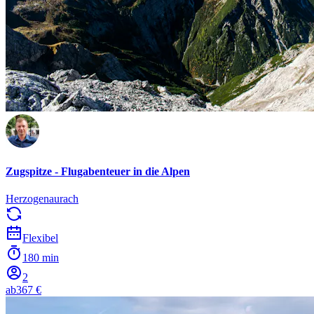
Zugspitze - Flugabenteuer in die Alpen
Herzogenaurach
Flexibel
180 min
2
ab
367 €