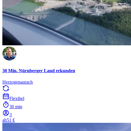
30 Min. Nürnberger Land erkunden
Herzogenaurach
Flexibel
30 min
3
ab
51 €