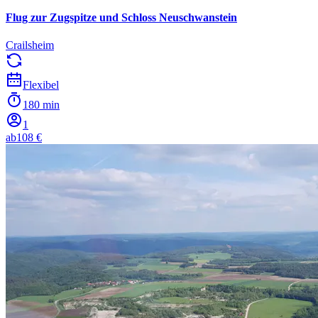
Flug zur Zugspitze und Schloss Neuschwanstein
Crailsheim
Flexibel
180 min
1
ab
108 €