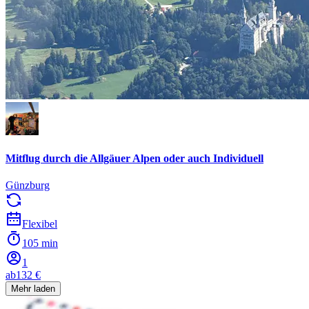
Mitflug durch die Allgäuer Alpen oder auch Individuell
Günzburg
Flexibel
105 min
1
ab
132 €
Mehr laden