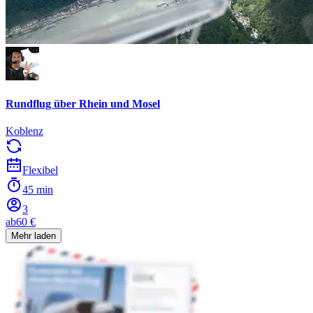
Rundflug über Rhein und Mosel
Koblenz
Flexibel
45 min
3
ab
60 €
Mehr laden