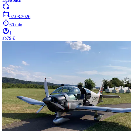
Egelsbach
07.08.2026
60 min
1
ab
79 €