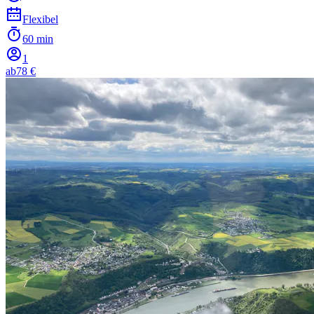
Flexibel
60 min
1
ab
78 €