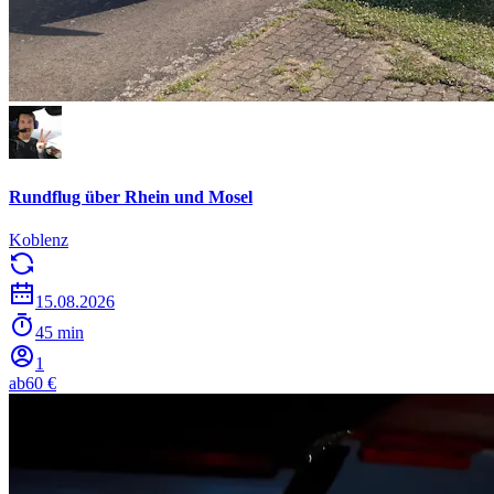
Rundflug über Rhein und Mosel
Koblenz
15.08.2026
45 min
1
ab
60 €