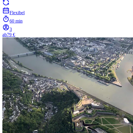
Flexibel
60 min
3
ab
79 €