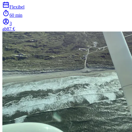
Flexibel
60 min
3
ab
87 €