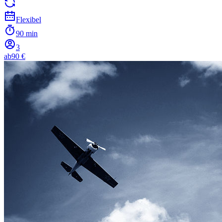
Flexibel
90 min
3
ab
90 €