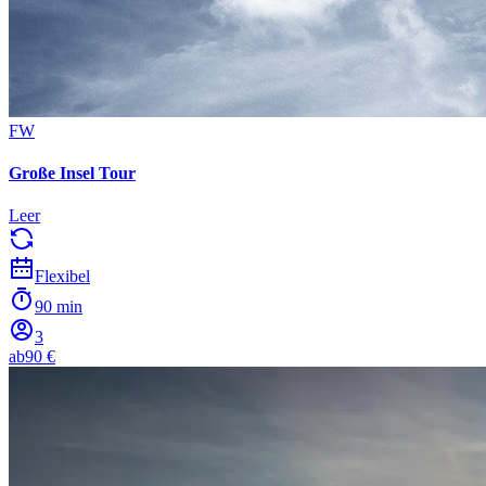
FW
Große Insel Tour
Leer
Flexibel
90 min
3
ab
90 €