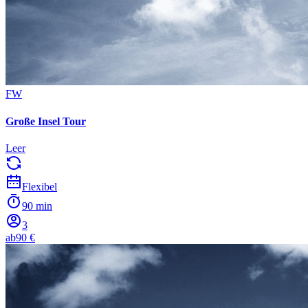
FW
Große Insel Tour
Leer
Flexibel
90 min
3
ab
90 €