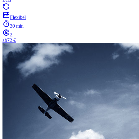
Flexibel
30 min
2
ab
72 €