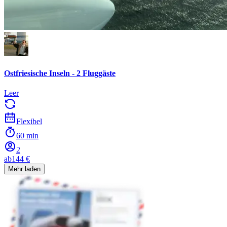
Ostfriesische Inseln - 2 Fluggäste
Leer
Flexibel
60 min
2
ab
144 €
Mehr laden