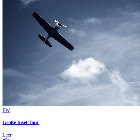
FW
Große Insel Tour
Leer