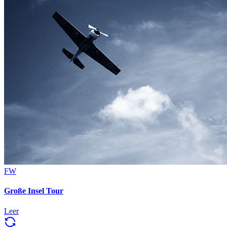
FW
Große Insel Tour
Leer