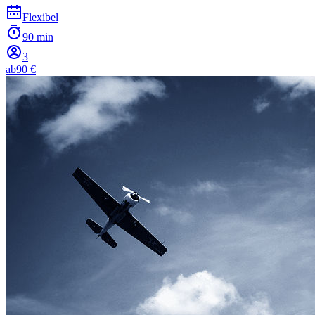
Flexibel
90 min
3
ab
90 €