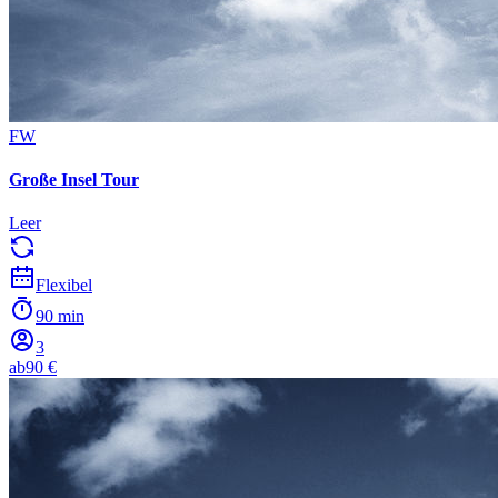
FW
Große Insel Tour
Leer
Flexibel
90 min
3
ab
90 €