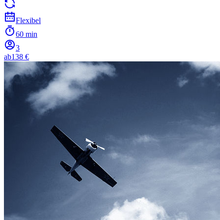
Flexibel
60 min
3
ab
138 €