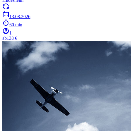
Hildesheim
13.08.2026
60 min
1
ab
138 €