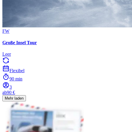
FW
Große Insel Tour
Leer
Flexibel
90 min
3
ab
90 €
Mehr laden