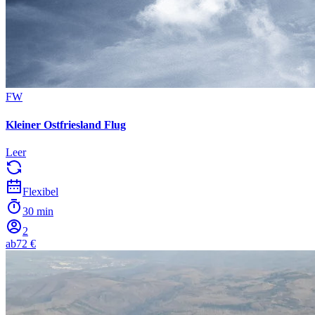
FW
Kleiner Ostfriesland Flug
Leer
Flexibel
30 min
2
ab
72 €