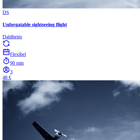
DS
Unforgatable sightseeing flight
Dahlheim
Flexibel
90 min
3
48 €