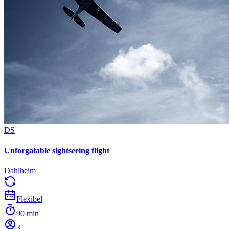
DS
Unforgatable sightseeing flight
Dahlheim
Flexibel
90 min
3