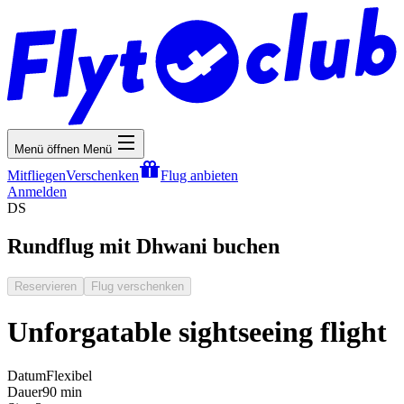
Menü öffnen
Menü
Mitfliegen
Verschenken
Flug anbieten
Anmelden
DS
Rundflug mit Dhwani buchen
Reservieren
Flug verschenken
Unforgatable sightseeing flight
Datum
Flexibel
Dauer
90 min