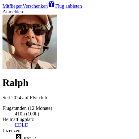
Mitfliegen
Verschenken
Flug anbieten
Anmelden
Ralph
Seit 2024 auf Flyt.club
Flugstunden (12 Monate)
410h (100h)
Heimatflugplatz
EDLD
Lizenzen