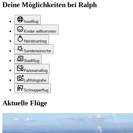
Deine Möglichkeiten bei Ralph
Inselflug
Kinder willkommen
Heiratsantrag
Sonderwünsche
Stadtflug
Panoramaflug
Luftfotografie
Schnupperflug
Aktuelle Flüge