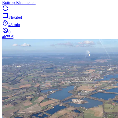
Bottrop-Kirchhellen
Flexibel
45 min
0
ab
75 €