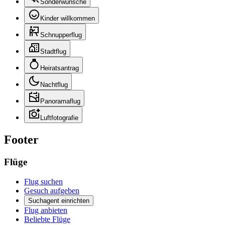
Sonderwünsche
Kinder willkommen
Schnupperflug
Stadtflug
Heiratsantrag
Nachtflug
Panoramaflug
Luftfotografie
Footer
Flüge
Flug suchen
Gesuch aufgeben
Suchagent einrichten
Flug anbieten
Beliebte Flüge