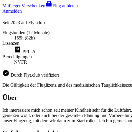
Mitfliegen
Verschenken
Flug anbieten
Anmelden
Seit 2023 auf Flyt.club
Flugstunden (12 Monate)
155h (82h)
Lizenzen
PPL-A
Berechtigungen
NVFR
Durch Flyt.club verifiziert
Die Gültigkeit der Fluglizenz und des medizinischen Tauglichkeitszeu
Über
Ich interessiere mich schon seit meiner Kindheit sehr für die Luftfah
genießen wollt, oder auch bei der gesamten Planung und Vorbereitung d
unser Flugzeug, mit dem wir dann zum Start rollen. Ich bin gerne spo