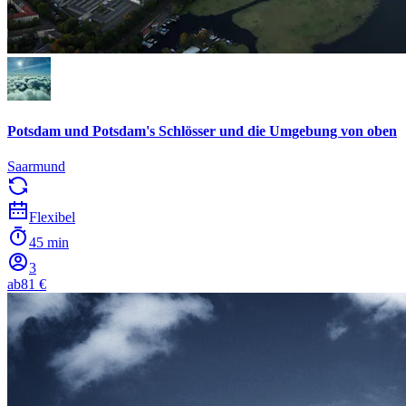
Potsdam und Potsdam's Schlösser und die Umgebung von oben
Saarmund
Flexibel
45 min
3
ab
81 €