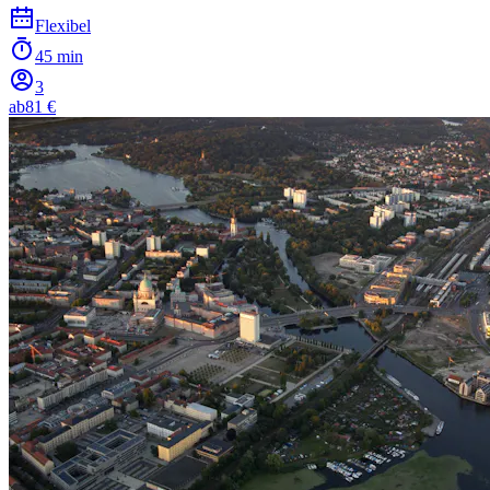
Flexibel
45 min
3
ab
81 €