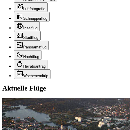
Luftfotografie
Schnupperflug
Inselflug
Stadtflug
Panoramaflug
Nachtflug
Heiratsantrag
Wochenendtrip
Aktuelle Flüge