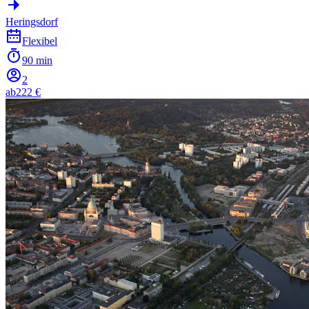
Heringsdorf
Flexibel
90 min
2
ab
222 €