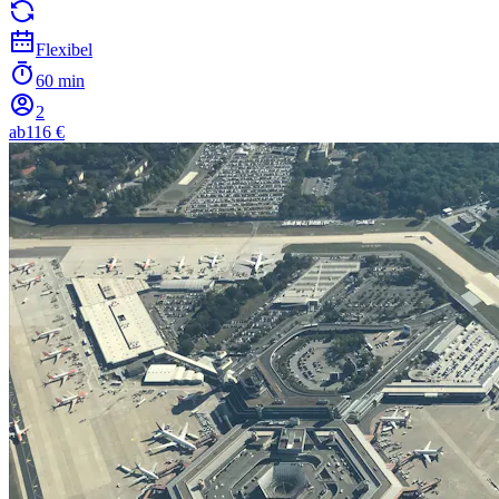
Flexibel
60 min
2
ab
116 €