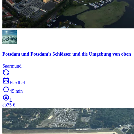
Potsdam und Potsdam's Schlösser und die Umgebung von oben
Saarmund
Flexibel
45 min
1
ab
75 €