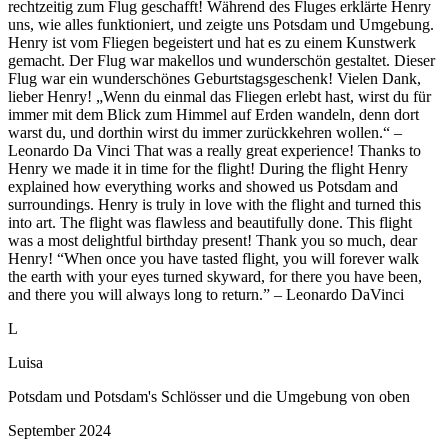
rechtzeitig zum Flug geschafft! Während des Fluges erklärte Henry
uns, wie alles funktioniert, und zeigte uns Potsdam und Umgebung.
Henry ist vom Fliegen begeistert und hat es zu einem Kunstwerk
gemacht. Der Flug war makellos und wunderschön gestaltet. Dieser
Flug war ein wunderschönes Geburtstagsgeschenk! Vielen Dank,
lieber Henry! „Wenn du einmal das Fliegen erlebt hast, wirst du für
immer mit dem Blick zum Himmel auf Erden wandeln, denn dort
warst du, und dorthin wirst du immer zurückkehren wollen.“ –
Leonardo Da Vinci That was a really great experience! Thanks to
Henry we made it in time for the flight! During the flight Henry
explained how everything works and showed us Potsdam and
surroundings. Henry is truly in love with the flight and turned this
into art. The flight was flawless and beautifully done. This flight
was a most delightful birthday present! Thank you so much, dear
Henry! “When once you have tasted flight, you will forever walk
the earth with your eyes turned skyward, for there you have been,
and there you will always long to return.” – Leonardo DaVinci
L
Luisa
Potsdam und Potsdam's Schlösser und die Umgebung von oben
September 2024