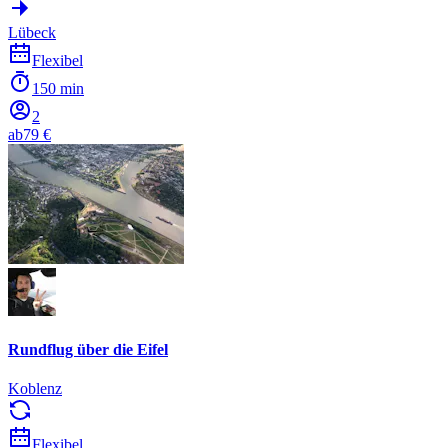
Lübeck
Flexibel
150 min
2
ab
79 €
Rundflug über die Eifel
Koblenz
Flexibel