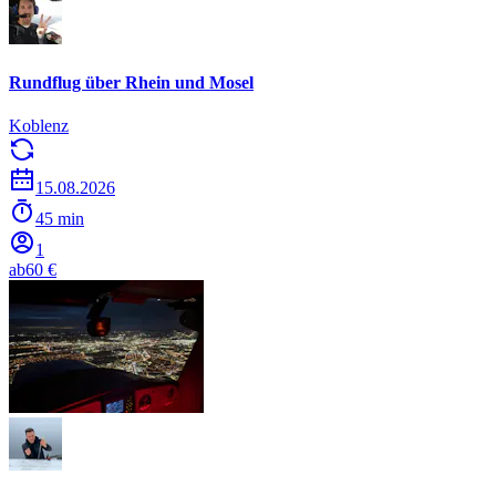
Rundflug über Rhein und Mosel
Koblenz
15.08.2026
45 min
1
ab
60 €