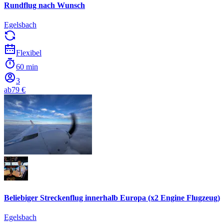
Rundflug nach Wunsch
Egelsbach
Flexibel
60 min
3
ab
79 €
Beliebiger Streckenflug innerhalb Europa (x2 Engine Flugzeug)
Egelsbach