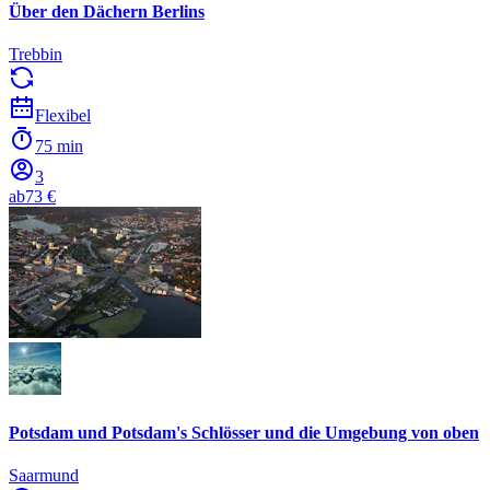
Über den Dächern Berlins
Trebbin
Flexibel
75 min
3
ab
73 €
Potsdam und Potsdam's Schlösser und die Umgebung von oben
Saarmund