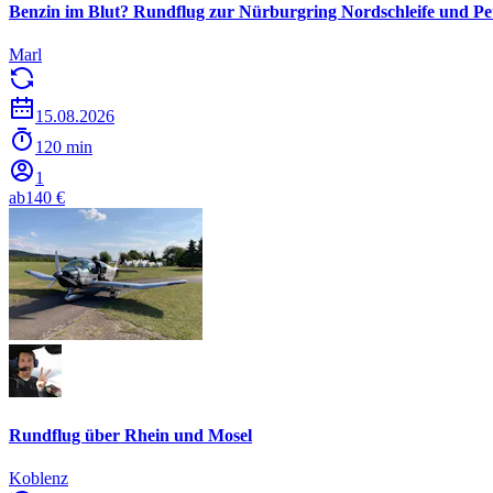
Benzin im Blut? Rundflug zur Nürburgring Nordschleife und Pe
Marl
15.08.2026
120 min
1
ab
140 €
Rundflug über Rhein und Mosel
Koblenz