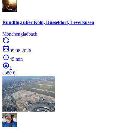
Rundflug über Köln, Düsseldorf, Leverkusen
Mönchengladbach
09.08.2026
45 min
1
ab
80 €