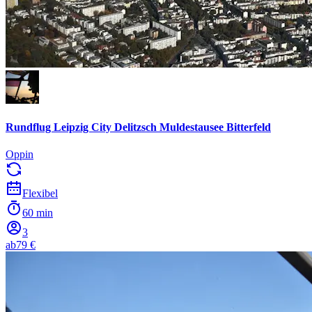
Rundflug Leipzig City Delitzsch Muldestausee Bitterfeld
Oppin
Flexibel
60 min
3
ab
79 €