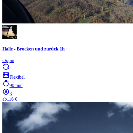
Halle - Brocken und zurück 1h+
Oppin
Flexibel
90 min
3
ab
116 €