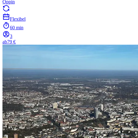
Oppin
Flexibel
60 min
3
ab
79 €