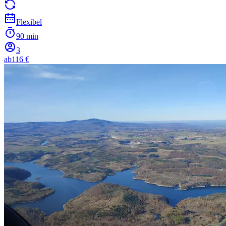
Flexibel
90 min
3
ab
116 €