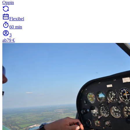
Oppin
Flexibel
60 min
3
ab
79 €