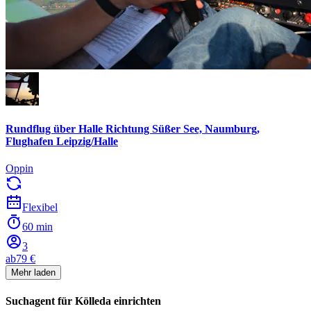
Rundflug über Halle Richtung Süßer See, Naumburg,
Flughafen Leipzig/Halle
Oppin
Flexibel
60 min
3
ab
79 €
Mehr laden
Suchagent für Kölleda einrichten