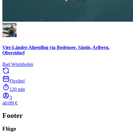
Vier-Länder-Alpenflug via Bodensee, Säntis, Arlberg,
Oberstdorf
Bad Wörishofen
Flexibel
120 min
3
ab
189 €
Footer
Flüge