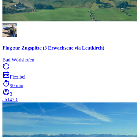
Flug zur Zugspitze (3 Erwachsene via Leutkirch)
Bad Wörishofen
Flexibel
90 min
3
ab
147 €