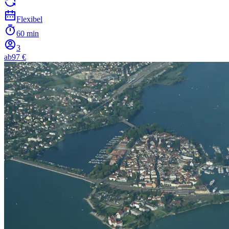
Flexibel
60 min
3
ab
97 €