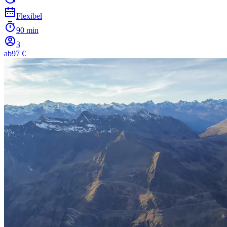
Flexibel
90 min
3
ab
97 €