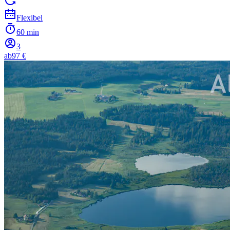
Flexibel
60 min
3
ab
97 €