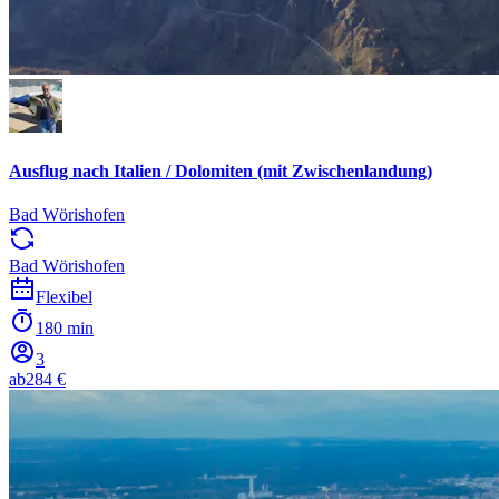
Ausflug nach Italien / Dolomiten (mit Zwischenlandung)
Bad Wörishofen
Bad Wörishofen
Flexibel
180 min
3
ab
284 €