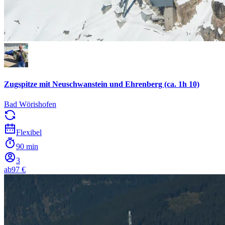
Zugspitze mit Neuschwanstein und Ehrenberg (ca. 1h 10)
Bad Wörishofen
Flexibel
90 min
3
ab
97 €