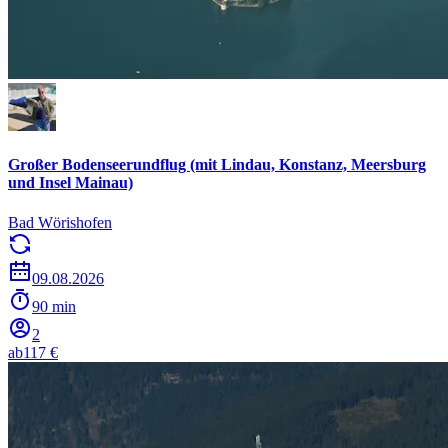
Großer Bodenseerundflug (mit Lindau, Konstanz, Meersburg
und Insel Mainau)
Bad Wörishofen
09.08.2026
90 min
2
ab
117 €