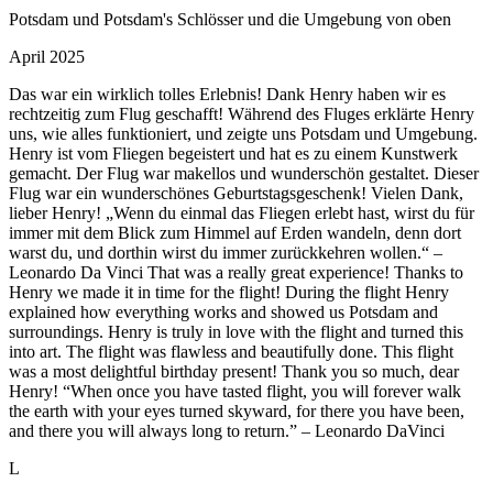
Potsdam und Potsdam's Schlösser und die Umgebung von oben
April 2025
Das war ein wirklich tolles Erlebnis! Dank Henry haben wir es
rechtzeitig zum Flug geschafft! Während des Fluges erklärte Henry
uns, wie alles funktioniert, und zeigte uns Potsdam und Umgebung.
Henry ist vom Fliegen begeistert und hat es zu einem Kunstwerk
gemacht. Der Flug war makellos und wunderschön gestaltet. Dieser
Flug war ein wunderschönes Geburtstagsgeschenk! Vielen Dank,
lieber Henry! „Wenn du einmal das Fliegen erlebt hast, wirst du für
immer mit dem Blick zum Himmel auf Erden wandeln, denn dort
warst du, und dorthin wirst du immer zurückkehren wollen.“ –
Leonardo Da Vinci That was a really great experience! Thanks to
Henry we made it in time for the flight! During the flight Henry
explained how everything works and showed us Potsdam and
surroundings. Henry is truly in love with the flight and turned this
into art. The flight was flawless and beautifully done. This flight
was a most delightful birthday present! Thank you so much, dear
Henry! “When once you have tasted flight, you will forever walk
the earth with your eyes turned skyward, for there you have been,
and there you will always long to return.” – Leonardo DaVinci
L