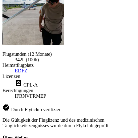
Flugstunden (12 Monate)
342h (100h)
Heimatflugplatz
EDFZ
Lizenzen
CPL-A
Berechtigungen
IFR
NVFR
MEP
Durch Flyt.club verifiziert
Die Gültigkeit der Fluglizenz und des medizinischen
Tauglichkeitszeugnisses wurde durch Flyt.club geprüft.
Über Stefan