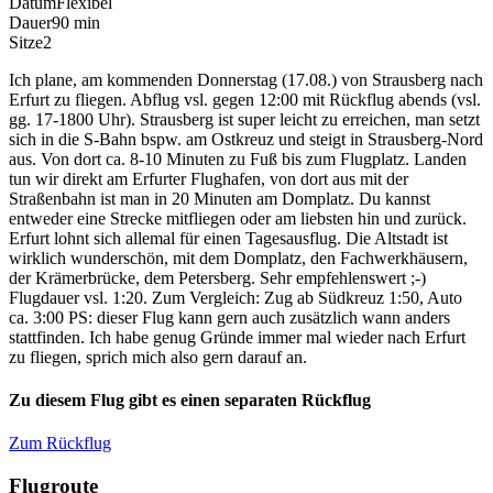
Datum
Flexibel
Dauer
90 min
Sitze
2
Ich plane, am kommenden Donnerstag (17.08.) von Strausberg nach
Erfurt zu fliegen. Abflug vsl. gegen 12:00 mit Rückflug abends (vsl.
gg. 17-1800 Uhr). Strausberg ist super leicht zu erreichen, man setzt
sich in die S-Bahn bspw. am Ostkreuz und steigt in Strausberg-Nord
aus. Von dort ca. 8-10 Minuten zu Fuß bis zum Flugplatz. Landen
tun wir direkt am Erfurter Flughafen, von dort aus mit der
Straßenbahn ist man in 20 Minuten am Domplatz. Du kannst
entweder eine Strecke mitfliegen oder am liebsten hin und zurück.
Erfurt lohnt sich allemal für einen Tagesausflug. Die Altstadt ist
wirklich wunderschön, mit dem Domplatz, den Fachwerkhäusern,
der Krämerbrücke, dem Petersberg. Sehr empfehlenswert ;-)
Flugdauer vsl. 1:20. Zum Vergleich: Zug ab Südkreuz 1:50, Auto
ca. 3:00 PS: dieser Flug kann gern auch zusätzlich wann anders
stattfinden. Ich habe genug Gründe immer mal wieder nach Erfurt
zu fliegen, sprich mich also gern darauf an.
Zu diesem Flug gibt es einen separaten Rückflug
Zum Rückflug
Flugroute