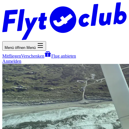
Menü öffnen
Menü
Mitfliegen
Verschenken
Flug anbieten
Anmelden