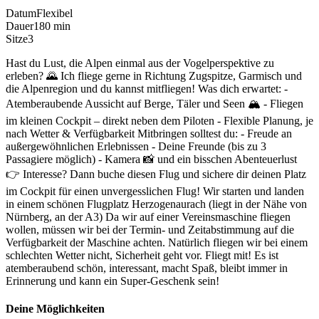
Datum
Flexibel
Dauer
180 min
Sitze
3
Hast du Lust, die Alpen einmal aus der Vogelperspektive zu
erleben? 🌄 Ich fliege gerne in Richtung Zugspitze, Garmisch und
die Alpenregion und du kannst mitfliegen! Was dich erwartet: -
Atemberaubende Aussicht auf Berge, Täler und Seen 🏔️ - Fliegen
im kleinen Cockpit – direkt neben dem Piloten - Flexible Planung, je
nach Wetter & Verfügbarkeit Mitbringen solltest du: - Freude an
außergewöhnlichen Erlebnissen - Deine Freunde (bis zu 3
Passagiere möglich) - Kamera 📸 und ein bisschen Abenteuerlust
👉 Interesse? Dann buche diesen Flug und sichere dir deinen Platz
im Cockpit für einen unvergesslichen Flug! Wir starten und landen
in einem schönen Flugplatz Herzogenaurach (liegt in der Nähe von
Nürnberg, an der A3) Da wir auf einer Vereinsmaschine fliegen
wollen, müssen wir bei der Termin- und Zeitabstimmung auf die
Verfügbarkeit der Maschine achten. Natürlich fliegen wir bei einem
schlechten Wetter nicht, Sicherheit geht vor. Fliegt mit! Es ist
atemberaubend schön, interessant, macht Spaß, bleibt immer in
Erinnerung und kann ein Super-Geschenk sein!
Deine Möglichkeiten