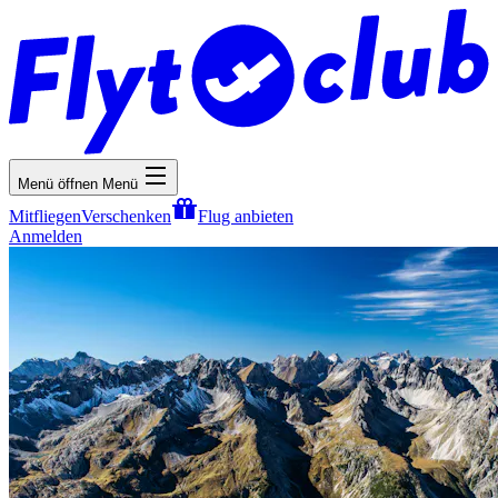
Menü öffnen
Menü
Mitfliegen
Verschenken
Flug anbieten
Anmelden