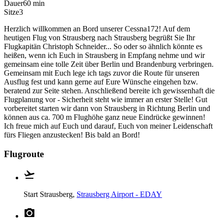
Dauer
60 min
Sitze
3
Herzlich willkommen an Bord unserer Cessna172! Auf dem
heutigen Flug von Strausberg nach Strausberg begrüßt Sie Ihr
Flugkapitän Christoph Schneider... So oder so ähnlich könnte es
heißen, wenn ich Euch in Strausberg in Empfang nehme und wir
gemeinsam eine tolle Zeit über Berlin und Brandenburg verbringen.
Gemeinsam mit Euch lege ich tags zuvor die Route für unseren
Ausflug fest und kann gerne auf Eure Wünsche eingehen bzw.
beratend zur Seite stehen. Anschließend bereite ich gewissenhaft die
Flugplanung vor - Sicherheit steht wie immer an erster Stelle! Gut
vorbereitet starten wir dann von Strausberg in Richtung Berlin und
können aus ca. 700 m Flughöhe ganz neue Eindrücke gewinnen!
Ich freue mich auf Euch und darauf, Euch von meiner Leidenschaft
fürs Fliegen anzustecken! Bis bald an Bord!
Flugroute
Start
Strausberg,
Strausberg Airport - EDAY