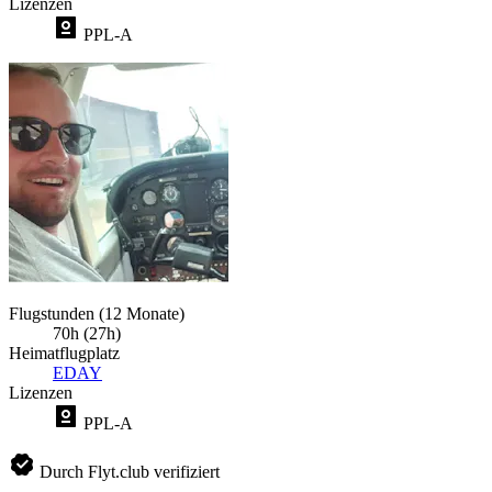
Lizenzen
PPL-A
Flugstunden (12 Monate)
70h (27h)
Heimatflugplatz
EDAY
Lizenzen
PPL-A
Durch Flyt.club verifiziert