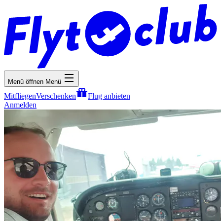
Menü öffnen
Menü
Mitfliegen
Verschenken
Flug anbieten
Anmelden