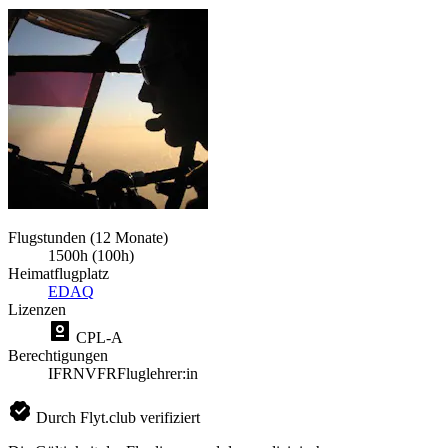
Flugstunden (12 Monate)
1500h (100h)
Heimatflugplatz
EDAQ
Lizenzen
CPL-A
Berechtigungen
IFR
NVFR
Fluglehrer:in
Durch Flyt.club verifiziert