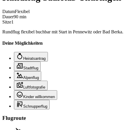
Datum
Flexibel
Dauer
90 min
Sitze
1
Rundflug flexibel buchbar mit Start in Pennewitz oder Bad Berka.
Deine Möglichkeiten
Heiratsantrag
Stadtflug
Alpenflug
Luftfotografie
Kinder willkommen
Schnupperflug
Flugroute