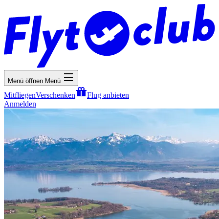
Menü öffnen
Menü
Mitfliegen
Verschenken
Flug anbieten
Anmelden