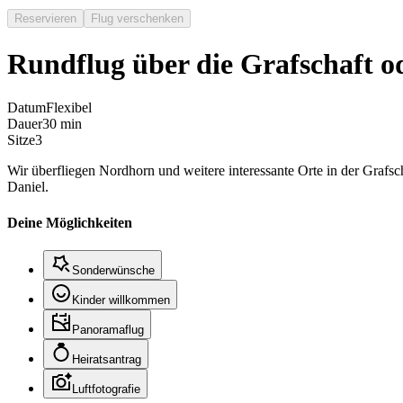
Reservieren
Flug verschenken
Rundflug über die Grafschaft 
Datum
Flexibel
Dauer
30 min
Sitze
3
Wir überfliegen Nordhorn und weitere interessante Orte in der Grafsc
Daniel.
Deine Möglichkeiten
Sonderwünsche
Kinder willkommen
Panoramaflug
Heiratsantrag
Luftfotografie