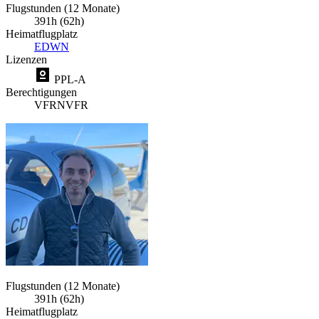
Flugstunden (12 Monate)
391h (62h)
Heimatflugplatz
EDWN
Lizenzen
PPL-A
Berechtigungen
VFR
NVFR
Flugstunden (12 Monate)
391h (62h)
Heimatflugplatz