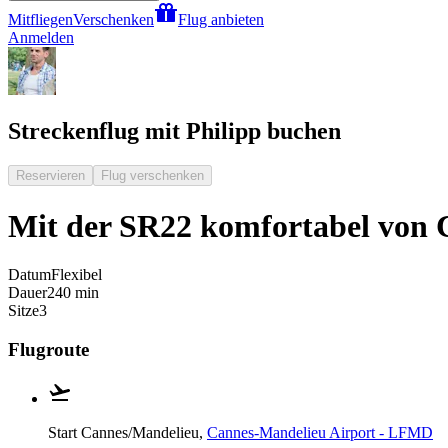
Mitfliegen
Verschenken
Flug anbieten
Anmelden
Streckenflug mit Philipp buchen
Reservieren
Flug verschenken
Mit der SR22 komfortabel von 
Datum
Flexibel
Dauer
240 min
Sitze
3
Flugroute
Start
Cannes/Mandelieu,
Cannes-Mandelieu Airport - LFMD